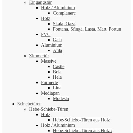
Eingangstür
Holz / Aluminium
Complanare
Holz
Skala, Oaza
Fontana, Sfinga, Lasta, Mart, Portun
PVC
Gala
Aluminium
Atila
Zimmertür
Massive
Castle
Bela
Hela
Furnierte
Lina
Mediapan
Modesta
Schiebetüren
Hebe-Schiebe-Türen
Holz
Hebe-Schiebe-Türen aus Holz
Holz / Aluminium
Hebe-Schiebe-Türen aus Holz /