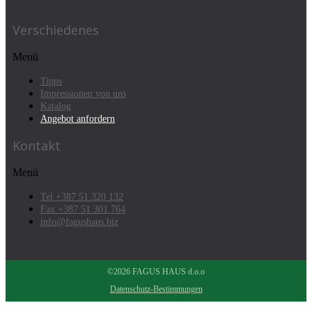
Verschiedenes
Menü
Tipps
Impressionen von uns
Katalog
Angebot anfordern
Kontakt
Menü
Tel +387 51 320 132
Fax +387 51 301 764
info@fagushaus.biz
©2026 FAGUS HAUS d.o.o
Datenschutz-Bestimmungen