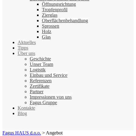
Öffnungsrichtung
Tropfenprofil
Zierglas
Oberflächenbehandlung
Sprossen
Holz
Glas
Aktuelles
Tipps
Über uns
Geschichte
Unser Team
Logistik
Einbau und Service
Referenzen
Zertifikate
Partner
Impressionen von uns
Fagus Gruppe
Kontakte
Blog
Fagus HAUS d.o.o.
>
Angebot