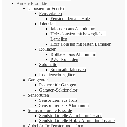
Andere Produkte
Jalousien für Fenster
Fensterläden
Fensterläden aus Holz
Jalousien
Jalousien aus Aluminium
Holzjalousien mit beweglichen
Lamellen
Holzjalousien mit festen Lamellen
Rollläden
Rollläden aus Aluminium
PVC-Rollläden
Solomatic
Solomatic Jalousien
Insektenschutzgitter
Garagentor
Rolltore für Garagen
Garagen-Sektionaltor
Sensortüren
Sensortüren aus Holz
Sensortüren aus Aluminium
Semistrukturelle Fassade
Semistrukturelle Aluminiumfassade
Semistrukturelle Holz / Aluminiumfassade
Zubehör für Fenster und Türen