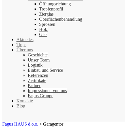
Öffnungsrichtung
Tropfenprofil
Zierglas
Oberflächenbehandlung
Sprossen
Holz
Glas
Aktuelles
Tipps
Über uns
Geschichte
Unser Team
Logistik
Einbau und Service
Referenzen
Zertifikate
Partner
Impressionen von uns
Fagus Gruppe
Kontakte
Blog
Fagus HAUS d.o.o.
>
Garagentor