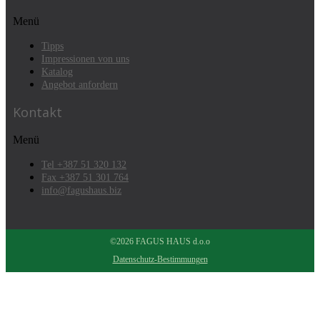
Menü
Tipps
Impressionen von uns
Katalog
Angebot anfordern
Kontakt
Menü
Tel +387 51 320 132
Fax +387 51 301 764
info@fagushaus.biz
©2026 FAGUS HAUS d.o.o
Datenschutz-Bestimmungen