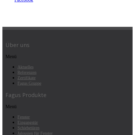
Über uns
Menü
Aktuelles
Referenzen
Zertifikate
Fagus Gruppe
Fagus Produkte
Menü
Fenster
Eingangstür
Schiebetüren
Jalousien für Fenster