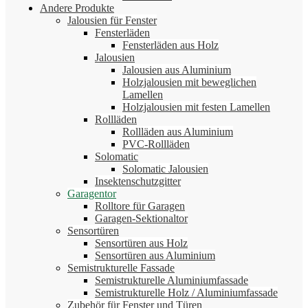
Andere Produkte
Jalousien für Fenster
Fensterläden
Fensterläden aus Holz
Jalousien
Jalousien aus Aluminium
Holzjalousien mit beweglichen
Lamellen
Holzjalousien mit festen Lamellen
Rollläden
Rollläden aus Aluminium
PVC-Rollläden
Solomatic
Solomatic Jalousien
Insektenschutzgitter
Garagentor
Rolltore für Garagen
Garagen-Sektionaltor
Sensortüren
Sensortüren aus Holz
Sensortüren aus Aluminium
Semistrukturelle Fassade
Semistrukturelle Aluminiumfassade
Semistrukturelle Holz / Aluminiumfassade
Zubehör für Fenster und Türen