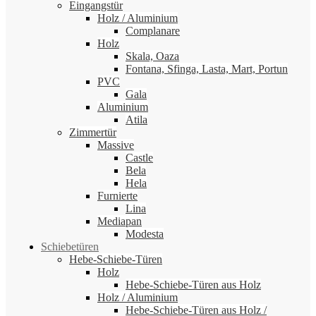
Eingangstür
Holz / Aluminium
Complanare
Holz
Skala, Oaza
Fontana, Sfinga, Lasta, Mart, Portun
PVC
Gala
Aluminium
Atila
Zimmertür
Massive
Castle
Bela
Hela
Furnierte
Lina
Mediapan
Modesta
Schiebetüren
Hebe-Schiebe-Türen
Holz
Hebe-Schiebe-Türen aus Holz
Holz / Aluminium
Hebe-Schiebe-Türen aus Holz /